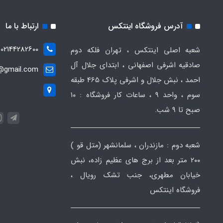
آدرس فروشگاه اینتکس
ارتباط با ما
02144282600
شعبه اصلی اینتکس ، تهران فلکه دوم
صادقیه اشرفی اصفهانی ، ابتدای جلال آل
t@gmail.com
احمد ، نبش جلال و اشرفی پلاک 465 طبقه
سوم ، واحد ۹ ، ساعات کار فروشگاه : ۱۰
صبح تا ۹ شب.
شعبه دوم : مازندران ، سلمانشهر (متل قو )
۲۰۰ متر بعد از برج های عظیم زاده، نبش
خیابان مطهری، جنب تشک رویال ،
فروشگاه اینتکس