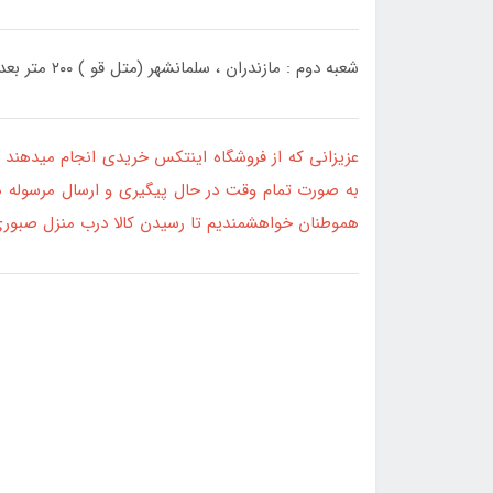
شعبه دوم : مازندران ، سلمانشهر (متل قو ) ۲۰۰ متر بعد از برج های عظیم زاده، نبش خیابان مطهری، جنب تشک رویال ، فروشگاه اینتکس ، ساعت کار ۱۰ صبح الی ۲۳
عزیزانی که از فروشگاه اینتکس خریدی انجام میدهند 
به صورت تمام وقت در حال پیگیری و ارسال مرسوله ها
هموطنان خواهشمندیم تا رسیدن کالا درب منزل صبوری بفرمایید. ارسال سفارشات حدود ۱۰ الی ۵