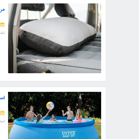
مرا
تشک
است
است