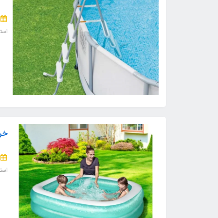
است
خری
است