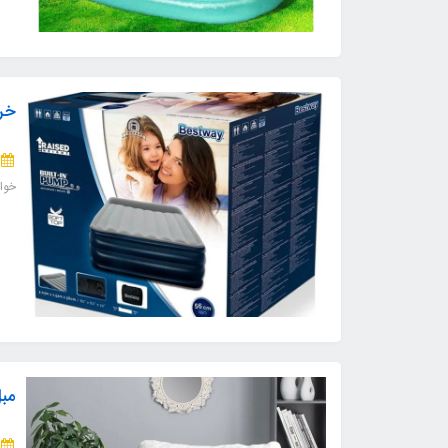
خری
خوا
مبل