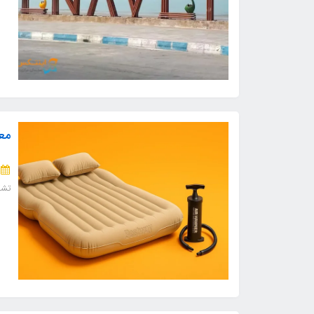
مع
تشک