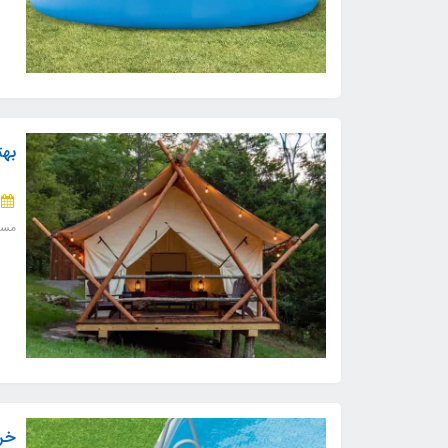
بهت
مسا
خری