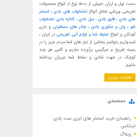
دست اول و ارزان بابیش از ۵۰۰۰ نوع از انواع محصولات
تفریحی ورزشی شامل انواع
تختخواب های بادی
،
استخر
های بادی
،
قایق بادی
،
مبل بادی
،
کاناپه بادی تختخواب
شو
،
وان و جکوزی بادی
،
چادر های مسافرتی
و بازی
کودکان و انواع
جلیقه شنا
و
لوازم آبی تفریحی
در ایران ،
امیدواریم بتوانیم بخشی از نیاز های شما مردم عزیز را در
زمینه تفریح و سرگرمی برآورده سازیم و گامی هر چند
کوچک در جهت شادی و نشاط شما عزیزان برداشته
باشیم.
اطلاعات بیش‌تر
دسته‌بندی
راهنمای خرید استخر های ایزی ست بادی
اینتکس
وبلاگ