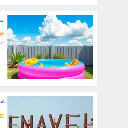
است
باد
نما