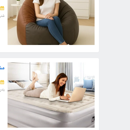
شنی
مش
باد