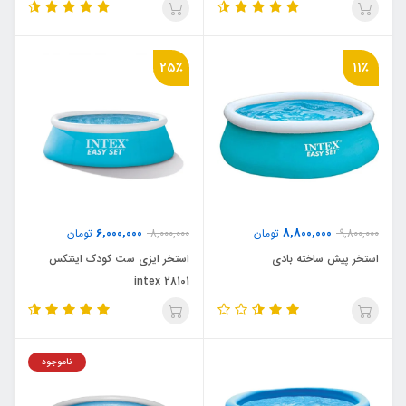
25٪
11٪
6,000,000
8,800,000
9,800,000
تومان
8,000,000
تومان
استخر پیش ساخته بادی
استخر ایزی ست کودک اینتکس
intex 28101
ناموجود