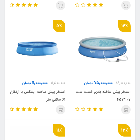
5٪
16٪
11,000,000
75,000,000
89,000,000
تومان
11,500,000
تومان
استخر پیش ساخته بادی فست ست
استخر پیش ساخته اینتکس با ارتفاع
107*457
61 سانتی متر
11٪
13٪