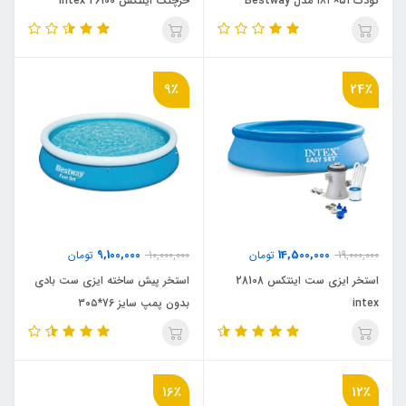
کودک ۵۱×۱۸۳ مدل Bestway
خرچنگ اینتکس intex 26100
57392
9٪
24٪
9,100,000
14,500,000
19,000,000
تومان
10,000,000
تومان
استخر ایزی ست اینتکس 28108
استخر پیش ساخته ایزی ست بادی
intex
بدون پمپ سایز 76*۳۰۵
16٪
12٪