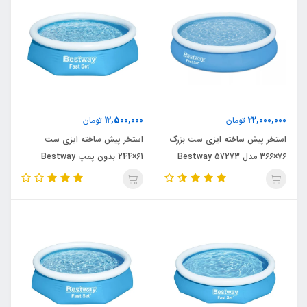
12,500,000
22,000,000
تومان
تومان
استخر پیش ساخته ایزی ست بزرگ
استخر پیش ساخته ایزی ست
۷۶×۳۶۶ مدل Bestway 57273
61×244 بدون پمپ Bestway
57448