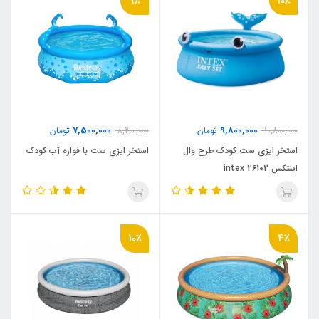
9٪
10٪
7,500,000
9,800,000
10,800,000
تومان
8,200,000
تومان
استخر ایزی ست کودک طرح وال
استخر ایزی ست با فواره آب کودک
اینتکس intex 26102
10٪
4٪