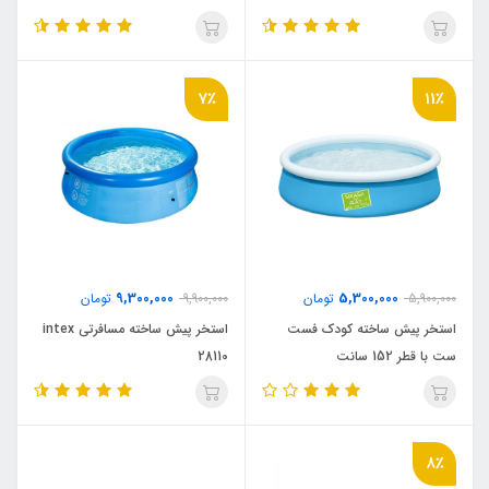
7٪
11٪
9,300,000
5,300,000
5,900,000
تومان
9,900,000
تومان
استخر پیش ساخته کودک فست
استخر پیش ساخته مسافرتی intex
ست با قطر 152 سانت
28110
8٪