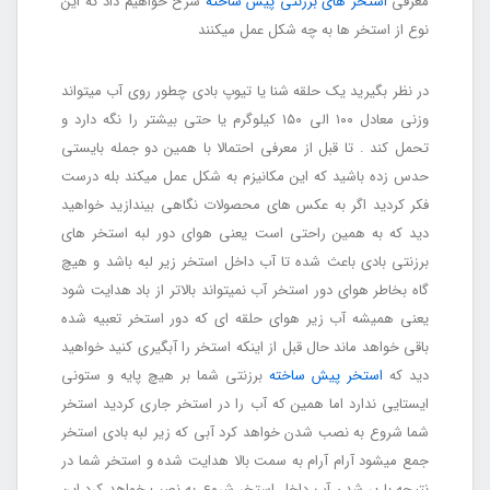
معرفی
استخر های برزنتی پیش ساخته
شرح خواهیم داد که این
نوع از استخر ها به چه شکل عمل میکنند
در نظر بگیرید یک حلقه شنا یا تیوپ بادی چطور روی آب میتواند
وزنی معادل ۱۰۰ الی ۱۵۰ کیلوگرم یا حتی بیشتر را نگه دارد و
تحمل کند . تا قبل از معرفی احتمالا با همین دو جمله بایستی
حدس زده باشید که این مکانیزم به شکل عمل میکند بله درست
فکر کردید اگر به عکس های محصولات نگاهی بیندازید خواهید
دید که به همین راحتی است یعنی هوای دور لبه استخر های
برزنتی بادی باعث شده تا آب داخل استخر زیر لبه باشد و هیچ
گاه بخاطر هوای دور استخر آب نمیتواند بالاتر از باد هدایت شود
یعنی همیشه آب زیر هوای حلقه ای که دور استخر تعبیه شده
باقی خواهد ماند حال قبل از اینکه استخر را آبگیری کنید خواهید
دید که
استخر پیش ساخته
برزنتی شما بر هیچ پایه و ستونی
ایستایی ندارد اما همین که آب را در استخر جاری کردید استخر
شما شروع به نصب شدن خواهد کرد آبی که زیر لبه بادی استخر
جمع میشود آرام آرام به سمت بالا هدایت شده و استخر شما در
نتیجه با پر شدن آب داخل استخر شروع به نصب خواهد کرد این