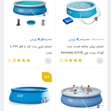
14,500,000
12,000,000
13,000,000
تومان
تومان
استخر پیش ساخته فست ست
استخر ایزی ست گرد با قطر 366 با
کودک بست وی bestway 57265
پمپ
16٪