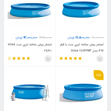
13,000,000
17,500,000
20,000,000
تومان
14,500,000
تومان
استخر پیش ساخته ایزی ست با قطر
استخر پیش ساخته ایزی ست intex
396 مدل Intex 28143NP
28120
10٪