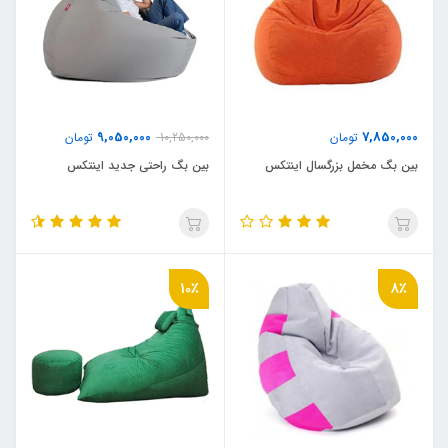
9,050,000
7,850,000
تومان
10,250,000
تومان
بین بگ مخمل بزرگسال اینتکس
بین بگ راحتی جدید اینتکس
10٪
8٪