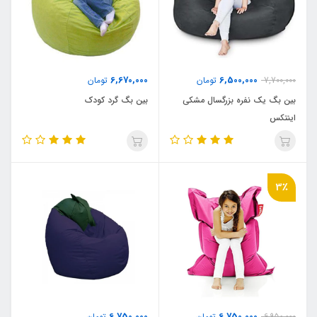
6,670,000
6,500,000
7,700,000
تومان
تومان
بین بگ یک نفره بزرگسال مشکی
بین بگ گرد کودک
اینتکس
3٪
6,750,000
6,750,000
6,950,000
تومان
تومان