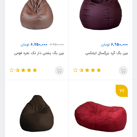
6,750,000
6,950,000
تومان
6,950,000
تومان
بین بگ گرد بزرگسال اینتکس
بین بگ پشتی دار تک نفره فومی
7٪