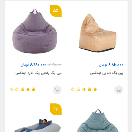
5٪
6,980,000
6,810,000
تومان
7,310,000
تومان
بین بگ طلایی اینتکس
بین بگ راحتی یک نفره اینتکس
9٪