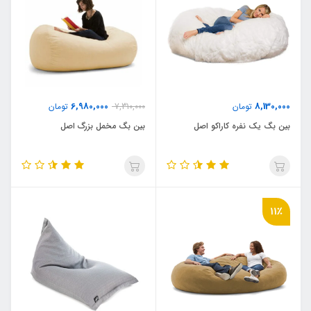
6,980,000
8,130,000
تومان
7,310,000
تومان
بین بگ یک نفره کاراکو اصل
بین بگ مخمل بزرگ اصل
11٪