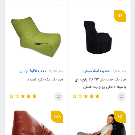
11٪
8,250,000
5,800,000
6,500,000
تومان
5,050,000
تومان
بین بگ جیب دار 19۶313 پارچه ای
بین بگ یک نفره شیبدار
با مواد داخلی یونولیت اصلی
28٪
6٪