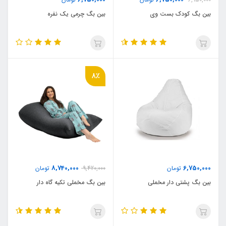
بین بگ کودک بست وی
بین بگ چرمی یک نفره
8٪
8,740,000
6,750,000
تومان
9,420,000
تومان
بین بگ پشتی دار مخملی
بین بگ مخملی تکیه گاه دار