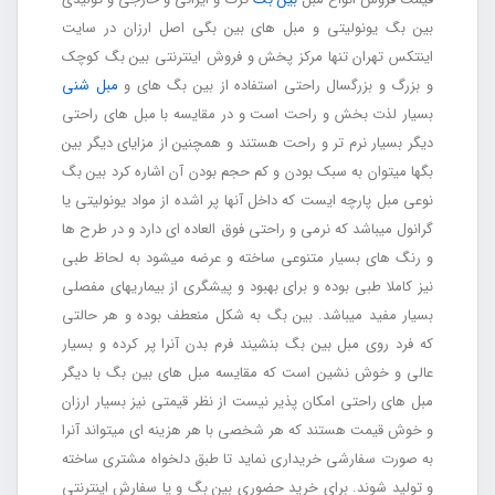
بین بگ یونولیتی و مبل های بین بگی اصل ارزان در سایت
اینتکس تهران تنها مرکز پخش و فروش اینترنتی بین بگ کوچک
و بزرگ و بزرگسال راحتی استفاده از بین بگ های و
مبل شنی
بسیار لذت بخش و راحت است و در مقایسه با مبل های راحتی
دیگر بسیار نرم تر و راحت هستند و همچنین از مزایای دیگر بین
بگها میتوان به سبک بودن و کم حجم بودن آن اشاره کرد بین بگ
نوعی مبل پارچه ایست که داخل آنها پر اشده از مواد یونولیتی یا
گرانول میباشد که نرمی و راحتی فوق العاده ای دارد و در طرح ها
و رنگ های بسیار متنوعی ساخته و عرضه میشود به لحاظ طبی
نیز کاملا طبی بوده و برای بهبود و پیشگری از بیماریهای مفصلی
بسیار مفید میباشد. بین بگ به شکل منعطف بوده و هر حالتی
که فرد روی مبل بین بگ بنشیند فرم بدن آنرا پر کرده و بسیار
عالی و خوش نشین است که مقایسه مبل های بین بگ با دیگر
مبل های راحتی امکان پذیر نیست از نظر قیمتی نیز بسیار ارزان
و خوش قیمت هستند که هر شخصی با هر هزینه ای میتواند آنرا
به صورت سفارشی خریداری نماید تا طبق دلخواه مشتری ساخته
و تولید شوند. برای خرید حضوری بین بگ و یا سفارش اینترنتی