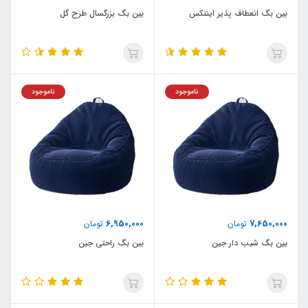
بین بگ انعطاف پذیر اینتکس
بین بگ بزرگسال طرح گل
ناموجود
ناموجود
6,950,000
7,650,000
تومان
تومان
بین بگ شیب دار جین
بین بگ راحتی جین