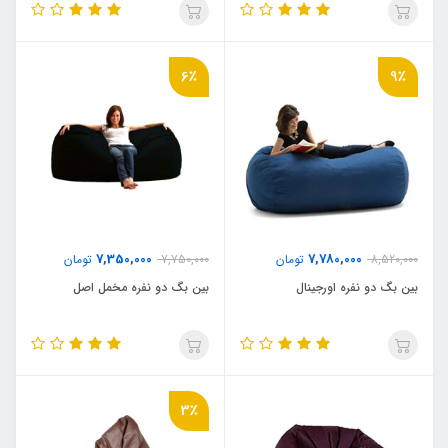
6٪
9٪
7,350,000
7,780,000
8,520,000
تومان
7,750,000
تومان
بین بگ دو نفره اورجینال
بین بگ دو نفره مخمل اصل
3٪