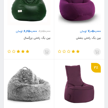
6,650,000
7,050,000
تومان
6,850,000
تومان
بین بگ راحتی بنفش
بین بگ راحتی بزرگسال
3٪