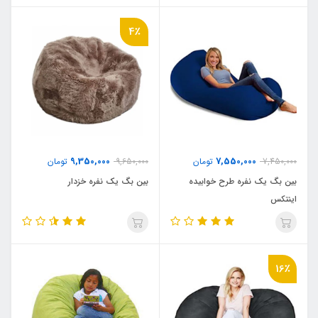
4٪
9,350,000
7,550,000
7,450,000
تومان
9,650,000
تومان
بین بگ یک نفره طرح خوابیده
بین بگ یک نفره خزدار
اینتکس
16٪