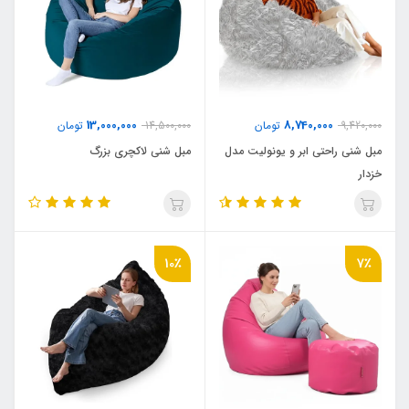
13,000,000
8,740,000
9,420,000
تومان
14,500,000
تومان
مبل شنی راحتی ابر و یونولیت مدل
مبل شنی لاکچری بزرگ
خزدار
10٪
7٪