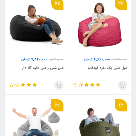
4٪
3٪
7,840,000
6,660,000
6,850,000
تومان
8,130,000
تومان
مبل شنی یک نفره کودکانه
مبل شنی راحتی تکیه گاه دار
2٪
4٪