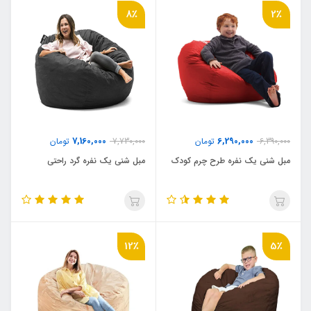
8٪
2٪
7,160,000
6,290,000
6,390,000
تومان
7,730,000
تومان
مبل شنی یک نفره طرح چرم کودک
مبل شنی یک نفره گرد راحتی
12٪
5٪