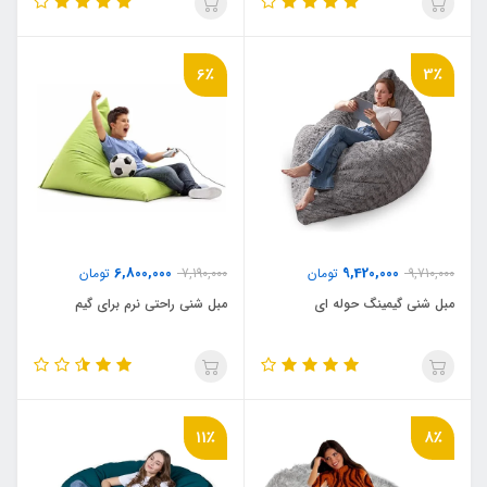
6٪
3٪
6,800,000
9,420,000
9,710,000
تومان
7,190,000
تومان
مبل شنی گیمینگ حوله ای
مبل شنی راحتی نرم برای گیم
11٪
8٪