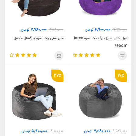
7,760,000
6,900,000
7,220,000
تومان
8,280,000
تومان
مبل شنی سایز بزرگ تک نفره intex
مبل شنی یک نفره بزرگسال مخمل
445512
27٪
20٪
5,900,000
7,680,000
9,570,000
تومان
8,000,000
تومان