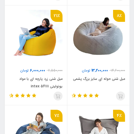
21٪
8٪
6,000,000
13,200,000
14,200,000
تومان
7,550,000
تومان
مبل شنی حوله ای سایز بزرگ پشمی
مبل شنی زرد پارچه ای با مواد
یونولیتی intex 54111
7٪
4٪