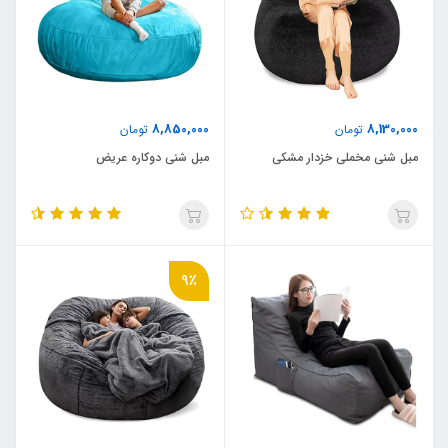
8,850,000
8,130,000
تومان
تومان
مبل شنی مخملی خزدار مشکی
مبل شنی دوکاره عریض
9٪