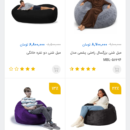
6,800,000
8,700,000
9,100,000
تومان
8,500,000
تومان
مبل شنی بزرگسال راحتی پشمی مدل
مبل شنی دو نفره خانگی
MBL-56694
13٪
22٪