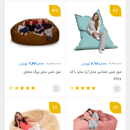
14٪
3٪
9,420,000
6,980,000
7,190,000
تومان
10,870,000
تومان
مبل شِنی سُندُس مدل آراز سایز L کد
مبل شنی سایز بزرگ مخمل
F628
2٪
2٪