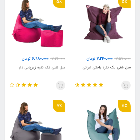
5٪
5٪
6,980,000
7,240,000
7,570,000
تومان
7,310,000
تومان
مبل شنی یک نفره راحتی ایرانی
مبل شنی تک نفره زیرپایی دار
7٪
5٪