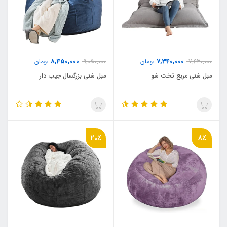
8,450,000
7,340,000
7,630,000
تومان
9,050,000
تومان
مبل شنی مربع تخت شو
مبل شنی بزرگسال جیب دار
20٪
8٪