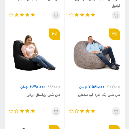
گرانول
3٪
3٪
6,790,000
7,560,000
7,730,000
تومان
6,980,000
تومان
مبل شنی یک نفره گرد مخملی
مبل شنی بزرگسال ایرانی