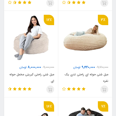
12٪
3٪
8,000,000
9,420,000
9,710,000
تومان
9,000,000
تومان
مبل شنی حوله ای راحتی تدی یک
مبل شنی راحتی کبریتی مخمل حوله
نفره
ای
16٪
7٪