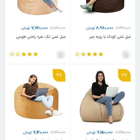
7,760,000
6,980,000
7,340,000
تومان
8,770,000
تومان
مبل شنی کودک با رویه جیر
مبل شنی تک نفره راحتی طوسی
3٪
3٪
7,120,000
7,150,000
7,350,000
تومان
7,320,000
تومان