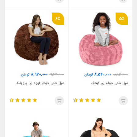
6٪
5٪
8,930,000
8,540,000
8,930,000
تومان
9,420,000
تومان
مبل شنی حوله ای کودک
مبل شنی خزدار قهوه ای پرز بلند