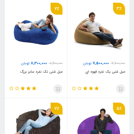
7٪
3٪
8,300,000
7,500,000
7,700,000
تومان
8,900,000
تومان
مبل شنی یک نفره قهوه ای
مبل شنی تک نفره سایز بزرگ
7٪
5٪