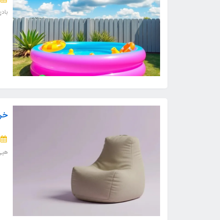
باد
خری
هپی