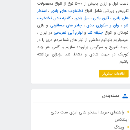
دست اول و ارزان بابیش از ۵۰۰۰ نوع از انواع محصولات
تفریحی ورزشی شامل انواع
تختخواب های بادی
،
استخر
های بادی
،
قایق بادی
،
مبل بادی
،
کاناپه بادی تختخواب
شو
،
وان و جکوزی بادی
،
چادر های مسافرتی
و بازی
کودکان و انواع
جلیقه شنا
و
لوازم آبی تفریحی
در ایران ،
امیدواریم بتوانیم بخشی از نیاز های شما مردم عزیز را در
زمینه تفریح و سرگرمی برآورده سازیم و گامی هر چند
کوچک در جهت شادی و نشاط شما عزیزان برداشته
باشیم.
اطلاعات بیش‌تر
دسته‌بندی
راهنمای خرید استخر های ایزی ست بادی
اینتکس
وبلاگ