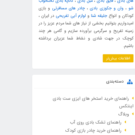
های بادی
،
قایق بادی
،
مبل بادی
،
کاناپه بادی تختخواب
شو
،
وان و جکوزی بادی
،
چادر های مسافرتی
و بازی
کودکان و انواع
جلیقه شنا
و
لوازم آبی تفریحی
در ایران ،
امیدواریم بتوانیم بخشی از نیاز های شما مردم عزیز را در
زمینه تفریح و سرگرمی برآورده سازیم و گامی هر چند
کوچک در جهت شادی و نشاط شما عزیزان برداشته
باشیم.
اطلاعات بیش‌تر
دسته‌بندی
راهنمای خرید استخر های ایزی ست بادی
اینتکس
وبلاگ
راهنمای تشک بادی روی آب
راهنمای خرید چادر بازی کودک