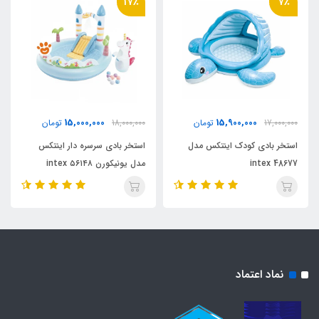
17٪
7٪
15,000,000
15,900,000
17,000,000
تومان
18,000,000
تومان
استخر بادی کودک اینتکس مدل
استخر بادی سرسره دار اینتکس
48677 intex
مدل یونیکورن intex ۵۶۱۴۸
نماد اعتماد