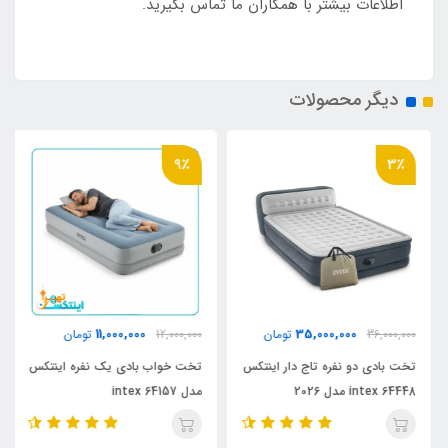
اطلاعات بیشتر با همکاران ما تماس بگیرید.
دیگر محصولات
9٪
3٪
11,000,000
35,000,000
36,000,000
تومان
12,000,000
تومان
تخت بادی دو نفره تاج دار اینتکس
تخت خواب بادی یک نفره اینتکس
intex 64448 مدل 2026
مدل 64157 intex