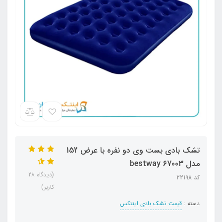
تشک بادی بست وی دو نفره با عرض 152
مدل bestway 6700۳
(دیدگاه 28
کد 22198
کاربر)
دسته :
قیمت تشک بادی اینتکس