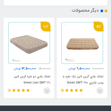
دیگر محصولات
10٪
5٪
13,500,000
9,500,000
10,000,000
تومان
15,000,000
تومان
تشک بادی گرین لاین یک نفره با
تشک بادی دو نفره گرین لاین
پمپ شاٰرژی Green GMT-190
Green Lion GMT-20