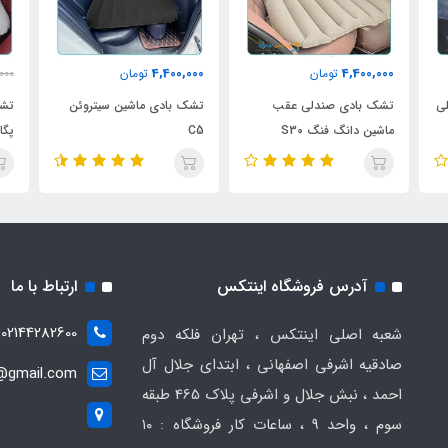
4,400,000
4,400,000
4
تومان
تومان
5,075,000
ی صندلی عقب
تشک بادی ماشین سیتروئن
تشک بادی داخل ماشین 
گ فنگ S30
C5
پگاس
آدرس فروشگاه اینتکس
ارتباط با ما
02144282600
شعبه اصلی اینتکس ، تهران فلکه دوم
صادقیه اشرفی اصفهانی ، ابتدای جلال آل
t@gmail.com
احمد ، نبش جلال و اشرفی پلاک 465 طبقه
سوم ، واحد ۹ ، ساعات کار فروشگاه : ۱۰