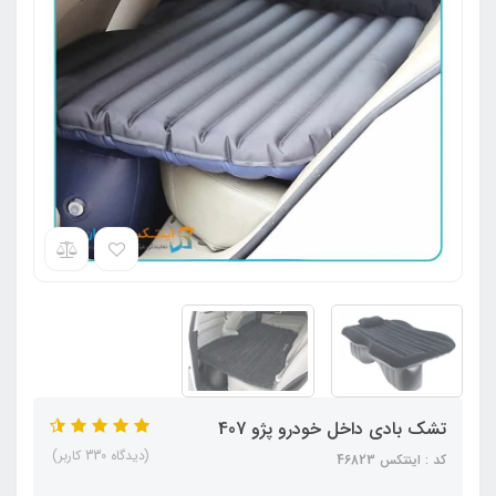
تشک بادی داخل خودرو پژو 407
(دیدگاه 330 کاربر)
کد : اینتکس 4۶823