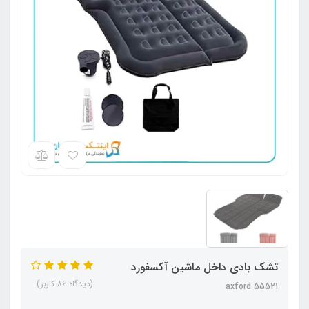
تشک بادی داخل ماشین آکسفورد
(دیدگاه 86 کاربر)
axford 55521