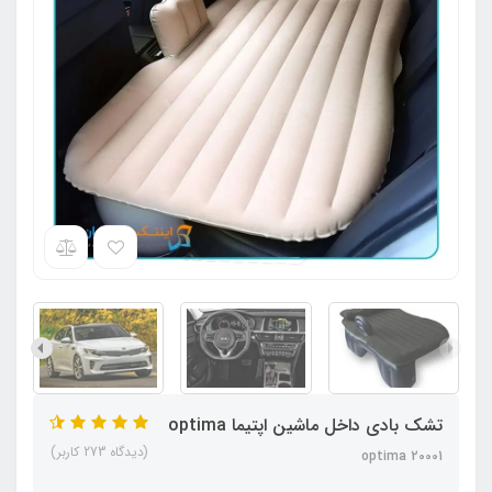
تشک بادی داخل ماشین اپتیما optima
(دیدگاه 273 کاربر)
optima 20001