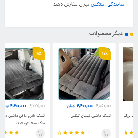
نمایندگی اینتکس
تهران سفارش دهید .
دیگر محصولات
8٪
10٪
4,400,000
4,400,000
4,850,000
تومان
4,775,000
تومان
تشک ماشین نیسان کیکس
تشک بادی داخل ماشین دانگ
فنگ 500 اتوماتیک