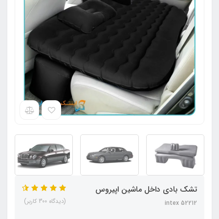
تشک بادی داخل ماشین اپیروس
(دیدگاه 300 کاربر)
intex 52212