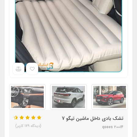
تشک بادی داخل ماشین تیگو 7
(دیدگاه 179 کاربر)
qoees 20014