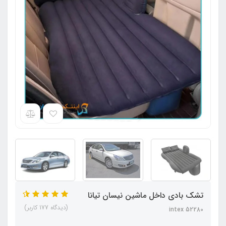
تشک بادی داخل ماشین نیسان تیانا
(دیدگاه 177 کاربر)
intex 52280