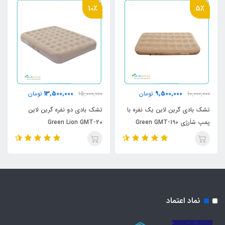
10٪
5٪
13,500,000
9,500,000
10,000,000
تومان
15,000,000
تومان
تشک بادی گرین لاین یک نفره با
تشک بادی دو نفره گرین لاین
پمپ شاٰرژی Green GMT-190
Green Lion GMT-20
نماد اعتماد