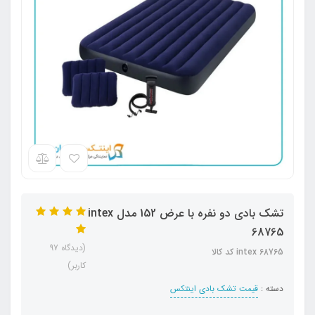
تشک بادی دو نفره با عرض 152 مدل intex
68765
(دیدگاه 97
intex 68765 کد کالا
کاربر)
دسته :
قیمت تشک بادی اینتکس