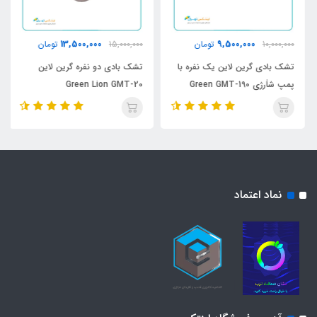
13,500,000
9,500,000
10,000,000
تومان
15,000,000
تومان
تشک بادی گرین لاین یک نفره با
تشک بادی دو نفره گرین لاین
پمپ شاٰرژی Green GMT-190
Green Lion GMT-20
نماد اعتماد