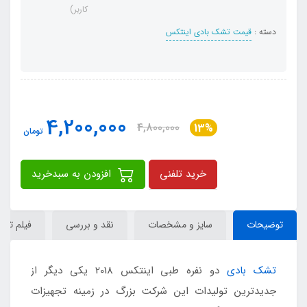
کاربر)
دسته :
قیمت تشک بادی اینتکس
4,200,000
4,800,000
13%
تومان
خرید تلفنی
افزودن به سبدخرید
توضیحات
سایز و مشخصات
نقد و بررسی
فیلم تش
تشک بادی
دو نفره طبی اینتکس 2018 یکی دیگر از
جدیدترین تولیدات این شرکت بزرگ در زمینه تجهیزات