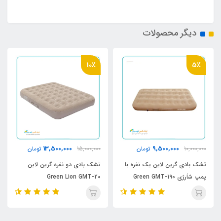
دیگر محصولات
10٪
5٪
13,500,000
9,500,000
10,000,000
تومان
15,000,000
تومان
تشک بادی گرین لاین یک نفره با
تشک بادی دو نفره گرین لاین
پمپ شاٰرژی Green GMT-190
Green Lion GMT-20