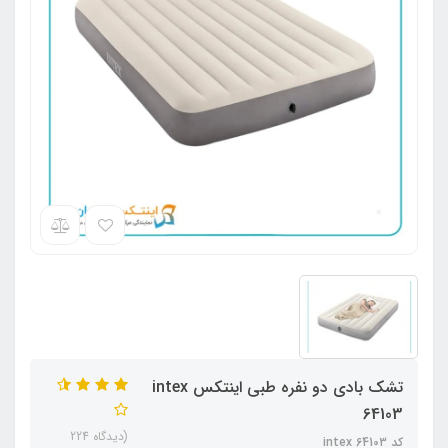
تشک بادی دو نفره طبی اینتکس intex
64103
(دیدگاه 224
کد intex 64103