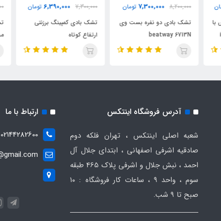
6,390,000
7,300,000
ن
8,200,000
تومان
7,300,000
تومان
000
ا
تشک بادی دو نفره بست وی
تشک بادی کمپینگ برزنتی
تشک
beatway 6713N
ارتفاع کوتاه
مدل 64758
آدرس فروشگاه اینتکس
ارتباط با ما
02144282600
شعبه اصلی اینتکس ، تهران فلکه دوم
صادقیه اشرفی اصفهانی ، ابتدای جلال آل
t@gmail.com
احمد ، نبش جلال و اشرفی پلاک 465 طبقه
سوم ، واحد ۹ ، ساعات کار فروشگاه : ۱۰
صبح تا ۹ شب.