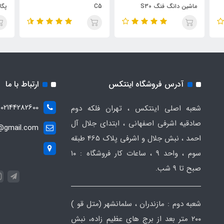
ماشین دانگ فنگ S30
C5
پگ
آدرس فروشگاه اینتکس
ارتباط با ما
02144282600
شعبه اصلی اینتکس ، تهران فلکه دوم
صادقیه اشرفی اصفهانی ، ابتدای جلال آل
t@gmail.com
احمد ، نبش جلال و اشرفی پلاک 465 طبقه
سوم ، واحد ۹ ، ساعات کار فروشگاه : ۱۰
صبح تا ۹ شب.
شعبه دوم : مازندران ، سلمانشهر (متل قو )
۲۰۰ متر بعد از برج های عظیم زاده، نبش