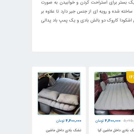
یک بستر برای استراحت کردن و خوابیدن به صورت
خته شده و رویه ای از جنس جیر دارد تا علاوه بر
ن اشکودا کاروک دو بالش بادی و یک پمپ باد پدالی
4٪
14
,000
4,400,000
4,400,000
5,075,
تومان
تومان
7,850,000
 بادی داخل ماشین کیا
تشک بادی داخل ماشین
تشک بادی داخل 