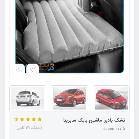
تشک بادی ماشین بایک سابرینا
(دیدگاه 119 کاربر)
qoees 20015