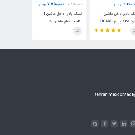
4,400,000
7,550,000
4,400,
تومان
7,850,000
تومان
تومان
 بادی داخل ماشین
تشک بادی داخل ماشین |
تشک بادی داخل 
تیگارد X35 پرایم TIGARD
مناسب تمام ماشین ها
فنگ H30 کراس
X
tehranintexcontac