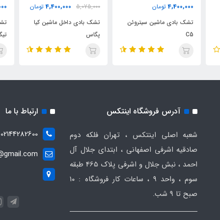
000
4,400,000
4,400,000
تومان
5,075,000
تومان
تشک بادی ماشین سیتروئن
تشک بادی داخل ماشین کیا
تشک
C5
پگاس
35
آدرس فروشگاه اینتکس
ارتباط با ما
02144282600
شعبه اصلی اینتکس ، تهران فلکه دوم
صادقیه اشرفی اصفهانی ، ابتدای جلال آل
t@gmail.com
احمد ، نبش جلال و اشرفی پلاک 465 طبقه
سوم ، واحد ۹ ، ساعات کار فروشگاه : ۱۰
صبح تا ۹ شب.