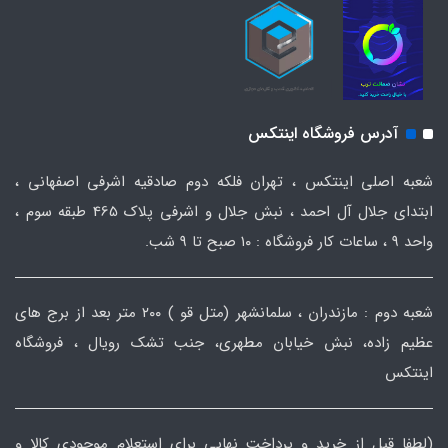
آدرس فروشگاه اینتکس
شعبه اصلی اینتکس ، تهران فلکه دوم صادقیه اشرفی اصفهانی ،
ابتدای جلال آل احمد ، نبش جلال و اشرفی پلاک 465 طبقه سوم ،
واحد ۹ ، ساعات کار فروشگاه : ۱۰ صبح تا ۹ شب.
شعبه دوم : مازندران ، سلمانشهر (متل قو ) ۲۰۰ متر بعد از برج های
عظیم زاده، نبش خیابان مطهری، جنب تشک رویال ، فروشگاه
اینتکس
(لطفا قبل از خرید و پرداخت نهایی برای استعلام موجودی کالا و