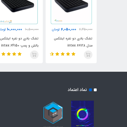
10,000,000
6,050,000
13,500,0
تومان
6,350,000
تومان
10,500,000
توما
نفره گرین لاین
تشک بادی دو نفره اینتکس
تشک بادی دو نفره اینتکس ب
Green 
مدل intex 66128
بالش و پمپ intex 64150
نماد اعتماد