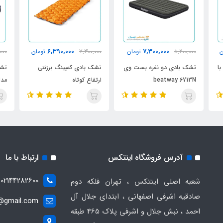
6,390,000
7,300,000
ن
8,200,000
تومان
7,300,000
تومان
000
ا
تشک بادی دو نفره بست وی
تشک بادی کمپینگ برزنتی
تشک
beatway 6713N
ارتفاع کوتاه
مدل 64758
آدرس فروشگاه اینتکس
ارتباط با ما
02144282600
شعبه اصلی اینتکس ، تهران فلکه دوم
صادقیه اشرفی اصفهانی ، ابتدای جلال آل
t@gmail.com
احمد ، نبش جلال و اشرفی پلاک 465 طبقه