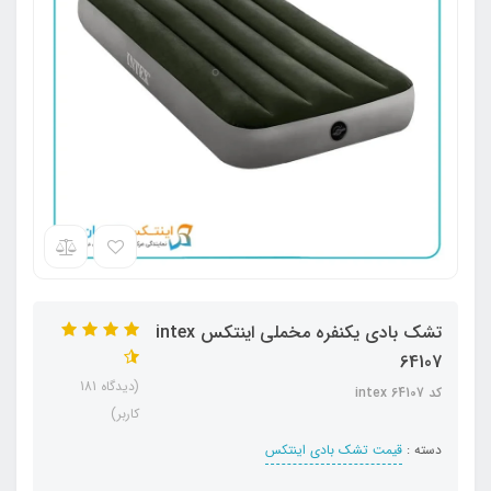
تشک بادی یکنفره مخملی اینتکس intex
64107
(دیدگاه 181
کد intex 64107
کاربر)
دسته :
قیمت تشک بادی اینتکس