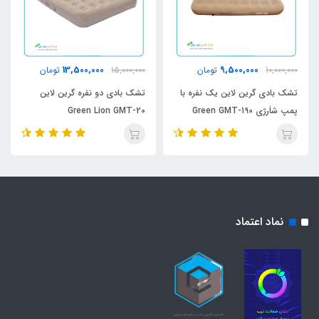
13,500,000
9,500,000
10,000,000
تومان
15,000,000
تومان
تشک بادی گرین لاین یک نفره با
تشک بادی دو نفره گرین لاین
پمپ شاٰرژی Green GMT-190
Green Lion GMT-20
نماد اعتماد