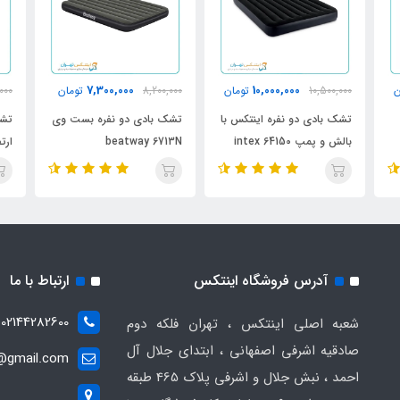
7,300,000
10,000,000
ن
10,500,000
تومان
8,200,000
تومان
000
تشک بادی دو نفره اینتکس با
تشک بادی دو نفره بست وی
تشک
بالش و پمپ intex 64150
beatway 6713N
ارت
آدرس فروشگاه اینتکس
ارتباط با ما
02144282600
شعبه اصلی اینتکس ، تهران فلکه دوم
صادقیه اشرفی اصفهانی ، ابتدای جلال آل
t@gmail.com
احمد ، نبش جلال و اشرفی پلاک 465 طبقه