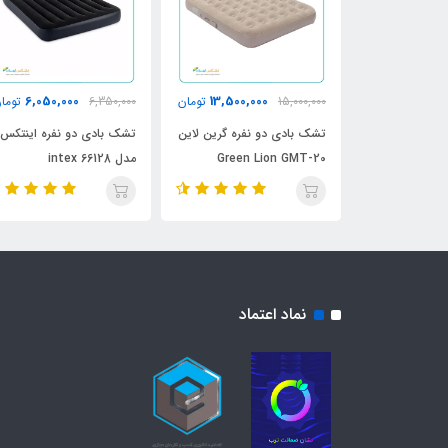
6,050,000
13,500,000
9,500,
تومان
15,000,000
تومان
6,350,000
توما
ین لاین یک
تشک بادی دو نفره گرین لاین
تشک بادی دو نفره اینتکس
نفره با پمپ شاٰرژی Green
Green Lion GMT-20
مدل intex 66128
نماد اعتماد