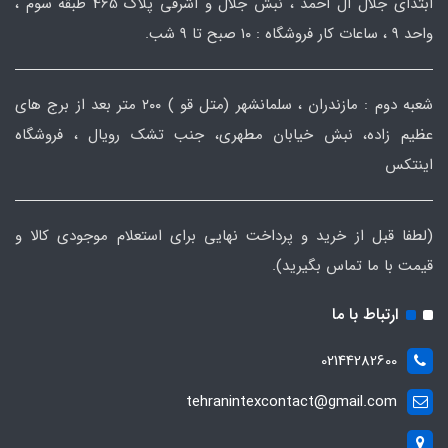
ابتدای جلال آل احمد ، نبش جلال و اشرفی پلاک 465 طبقه سوم ،
واحد ۹ ، ساعات کار فروشگاه : ۱۰ صبح تا ۹ شب.
شعبه دوم : مازندران ، سلمانشهر (متل قو ) ۲۰۰ متر بعد از برج های
عظیم زاده، نبش خیابان مطهری، جنب تشک رویال ، فروشگاه
اینتکس
(لطفا قبل از خرید و پرداخت نهایی برای استعلام موجودی کالا و
قیمت با ما تماس بگیرید).
ارتباط با ما
02144282600
tehranintexcontact@gmail.com