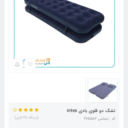
تشک دو قلوی بادی intex
(دیدگاه 45 کاربر)
کد : اینتکس 4۶5553