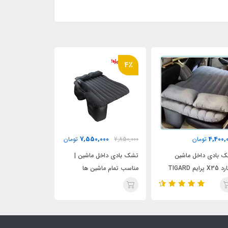
4٪
4,400,000
7,550,000
4,400,
تومان
7,850,000
تومان
تومان
 بادی داخل ماشین
تشک بادی داخل ماشین |
تشک بادی داخل 
تیگارد X35 پرایم TIGARD
مناسب تمام ماشین ها
فنگ H30 کراس
X