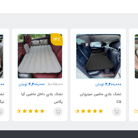
14٪
000
4,400,000
4,400,000
تومان
5,075,000
تومان
تشک بادی ماشین سیتروئن
تشک بادی داخل ماشین کیا
تشک
C5
پگاس
35