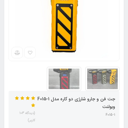
جت فن و جارو شارژی دو کاره مدل F015-1
ویولنت
(دیدگاه 103
F015-1
کاربر)