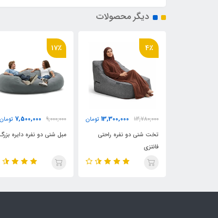
دیگر محصولات
17٪
4٪
7,500,000
13,300,000
4,800,0
تومان
13,780,000
تومان
9,000,000
تومان
نی با مواد
تخت شنی دو نفره راحتی
مبل شنی دو نفره دایره بزرگ
فانتزی