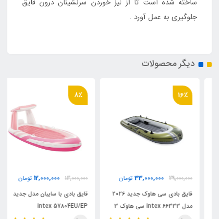
ساخته شده است تا از لیز خوردن سرنشینان درون قایق
جلوگیری به عمل آورد .
دیگر محصولات
8٪
16٪
12,000,000
33,000,000
39,000,000
تومان
13,000,000
تومان
قایق بادی سی هاوک جدید ۲۰۲۶
قایق بادی با سایبان مدل جدید
مدل intex 66333 سی هاوک 3
intex 57804EU/EP