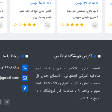
000
11,000,000
140,000,000
ن
تومان
تومان
000
قایق بادی جیمینی دو نفره
قایق بادی کودک یک نفره
قای
کاسپین هیدرو فورس
کندر بست وی
هید
آدرس فروشگاه اینتکس
ارتباط با ما
02144282600
شعبه اصلی اینتکس ، تهران فلکه دوم
صادقیه اشرفی اصفهانی ، ابتدای جلال آل
t@gmail.com
احمد ، نبش جلال و اشرفی پلاک 465 طبقه
سوم ، واحد ۹ ، ساعات کار فروشگاه : ۱۰
صبح تا ۹ شب.