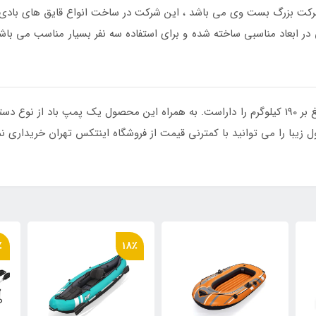
 شرکت بزرگ بست وی می باشد ، این شرکت در ساخت انواع قایق های بادی 
علاوه بر این این قایق بادی تفریحی تحمل وزنی بالغ بر 190 کیلوگرم را داراست. به همراه این محصو
یبا را می توانید با کمترنی قیمت از فروشگاه اینتکس تهران خریداری نم
٪
18٪