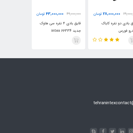
0,000
43,000,000
28,000,000
29,000,
تومان
49,000,000
تومان
26,000,000
ق بادی دو نفره کایاک
قایق بادی ۴ نفره سی هاوک
رو فورس
جدید 66334 intex
مدل ۲۰۲۶ کد intex 66312
tehranintexcontac