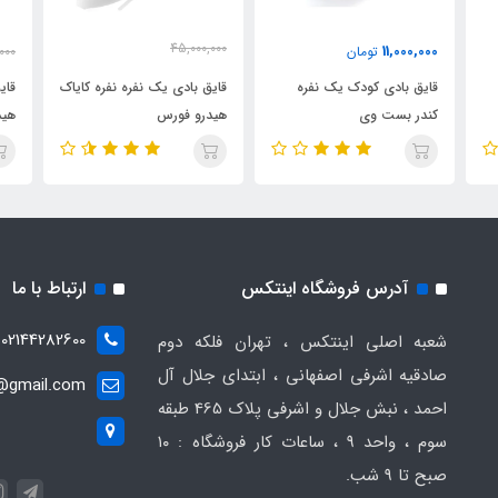
45,000,000
11,000,000
تومان
000
37,000,000
تومان
قایق بادی کودک یک نفره
قایق بادی یک نفره نفره کایاک
قای
کندر بست وی
هیدرو فورس
هید
آدرس فروشگاه اینتکس
ارتباط با ما
02144282600
شعبه اصلی اینتکس ، تهران فلکه دوم
صادقیه اشرفی اصفهانی ، ابتدای جلال آل
t@gmail.com
احمد ، نبش جلال و اشرفی پلاک 465 طبقه
سوم ، واحد ۹ ، ساعات کار فروشگاه : ۱۰
صبح تا ۹ شب.