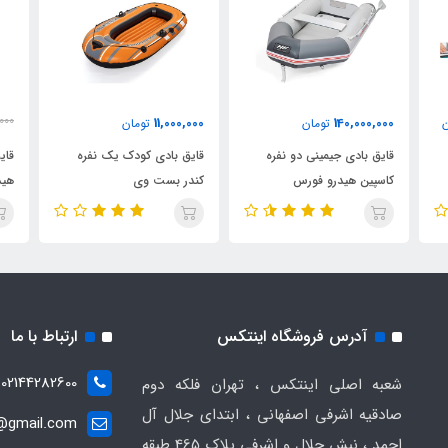
45,000,000
11,000,000
تومان
37,000,000
تومان
ه
قایق بادی کودک یک نفره
قایق بادی یک نفره نفره کایاک
کندر بست وی
هیدرو فورس
آدرس فروشگاه اینتکس
ارتباط با ما
02144282600
شعبه اصلی اینتکس ، تهران فلکه دوم
صادقیه اشرفی اصفهانی ، ابتدای جلال آل
t@gmail.com
احمد ، نبش جلال و اشرفی پلاک 465 طبقه