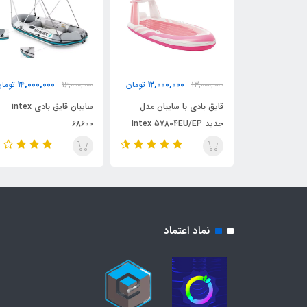
140,000,000
14,000,000
12,000,000
تومان
16,000,000
تومان
تومان
با سایبان مدل
سایبان قایق بادی intex
قایق بادی جیمینی دو نفر
68600
کاسپین هیدرو فورس
نماد اعتماد