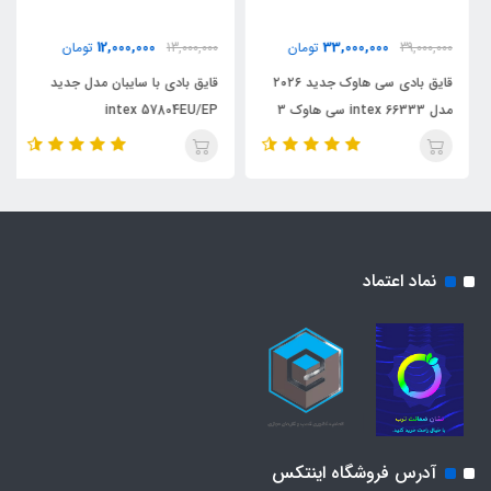
12,000,000
33,000,000
39,000,000
تومان
13,000,000
تومان
قایق بادی سی هاوک جدید ۲۰۲۶
قایق بادی با سایبان مدل جدید
مدل intex 66333 سی هاوک 3
intex 57804EU/EP
نماد اعتماد
آدرس فروشگاه اینتکس