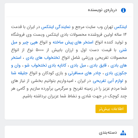
درباره‌ی نویسنده
اینتکس
تهران وب سایت مرجع و
نمایندگی اینتکس
در ایران با قدمت
۱۴ ساله اولین فروشنده محصولات بادی اینتکس وبست وی فروشگاه
و تولید کننده انواع
استخر های پیش ساخته
و انواع
هپی چیر
و
مبل
شنی
با قیمت دست اول و ارزان بابیش از ۵۰۰۰ نوع از انواع
محصولات تفریحی ورزشی شامل انواع
تختخواب های بادی
،
استخر
های بادی
،
قایق بادی
،
مبل بادی
،
کاناپه بادی تختخواب شو
،
وان و
جکوزی بادی
،
چادر های مسافرتی
و بازی کودکان و انواع
جلیقه شنا
و
لوازم آبی تفریحی
در ایران ، امیدواریم بتوانیم بخشی از نیاز های
شما مردم عزیز را در زمینه تفریح و سرگرمی برآورده سازیم و گامی هر
چند کوچک در جهت شادی و نشاط شما عزیزان برداشته باشیم.
اطلاعات بیش‌تر
دسته‌بندی