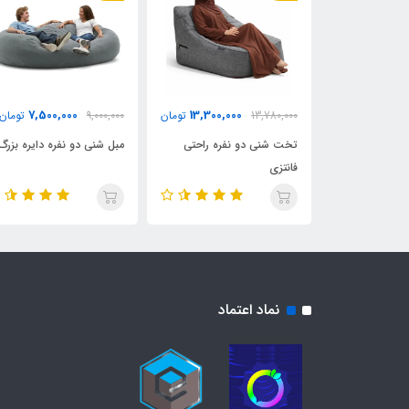
7,500,000
13,300,000
4,800,0
تومان
13,780,000
تومان
9,000,000
تومان
نی با مواد
تخت شنی دو نفره راحتی
مبل شنی دو نفره دایره بزرگ
فانتزی
نماد اعتماد