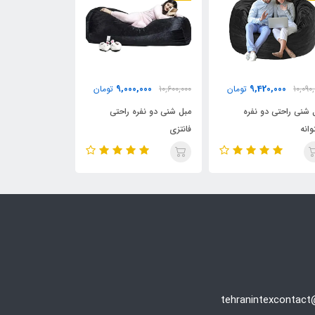
00,000
9,000,000
9,420,000
10,090
تومان
10,600,000
تومان
9,100,000
 شنی راحتی دو نفره
مبل شنی دو نفره راحتی
مبل شنی بزرگسال
وانه
فانتزی
پشمی مدل MBL-56694
tehranintexcontac