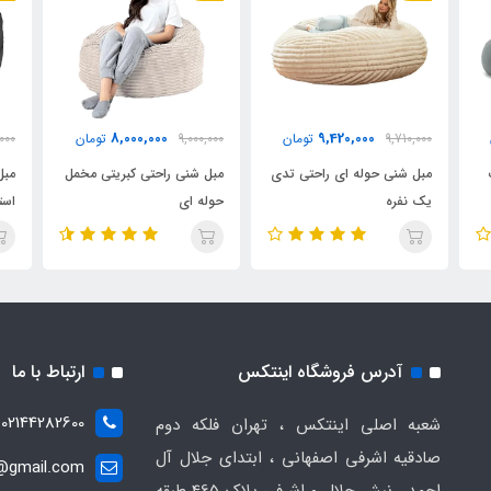
8,000,000
9,420,000
9,710,000
تومان
9,000,000
تومان
,000
مبل شنی حوله ای راحتی تدی
مبل شنی راحتی کبریتی مخمل
مبل
یک نفره
حوله ای
است
آدرس فروشگاه اینتکس
ارتباط با ما
02144282600
شعبه اصلی اینتکس ، تهران فلکه دوم
صادقیه اشرفی اصفهانی ، ابتدای جلال آل
t@gmail.com
احمد ، نبش جلال و اشرفی پلاک 465 طبقه