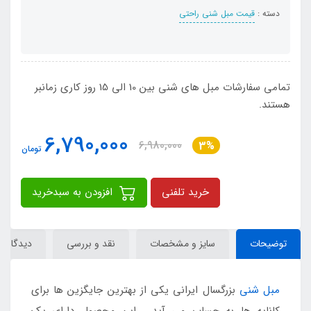
دسته :
قیمت مبل شنی راحتی
تمامی سفارشات مبل های شنی بین 10 الی 15 روز کاری زمانبر
هستند.
6,790,000
6,980,000
3%
تومان
خرید تلفنی
افزودن به سبدخرید
توضیحات
سایز و مشخصات
نقد و بررسی
دیدگاه‌ها
مبل شنی
بزرگسال ایرانی یکی از بهترین جایگزین ها برای
کاناپه ها به حساب می آید . این محصول دارای یک