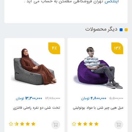
اینتکس
تهران فروشگاهی مطمئن به حساب می آید .
دیگر محصولات
4٪
13٪
13,300,000
4,800,000
5,500,000
تومان
13,780,000
تومان
مبل هپی چیر شنی با مواد یونولیتی
تخت شنی دو نفره راحتی فانتزی