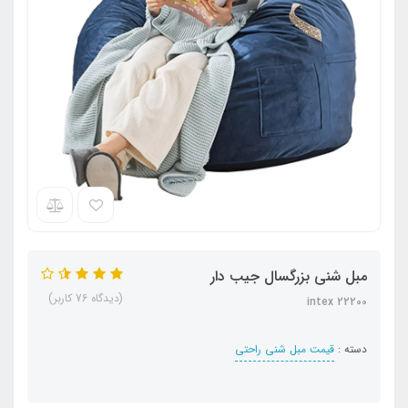
مبل شنی بزرگسال جیب دار
(دیدگاه 76 کاربر)
intex 22200
دسته :
قیمت مبل شنی راحتی