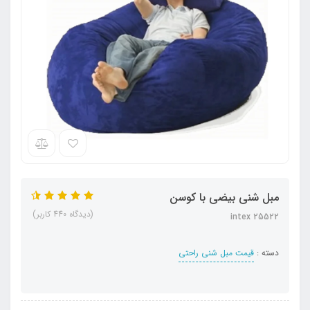
مبل شنی بیضی با کوسن
(دیدگاه 440 کاربر)
intex 25522
دسته :
قیمت مبل شنی راحتی