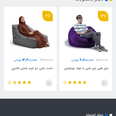
4٪
13٪
13,300,000
4,800,000
5,500,000
تومان
13,780,000
تومان
مبل هپی چیر شنی با مواد یونولیتی
تخت شنی دو نفره راحتی فانتزی
نماد اعتماد