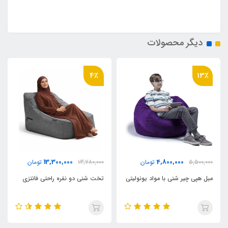
دیگر محصولات
4٪
13٪
13,300,000
4,800,000
5,500,000
تومان
13,780,000
تومان
مبل هپی چیر شنی با مواد یونولیتی
تخت شنی دو نفره راحتی فانتزی