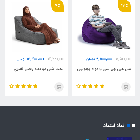
4٪
13٪
13,300,000
4,800,000
5,500,000
تومان
13,780,000
تومان
مبل هپی چیر شنی با مواد یونولیتی
تخت شنی دو نفره راحتی فانتزی
نماد اعتماد