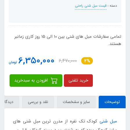
دسته :
قیمت مبل شنی راحتی
تمامی سفارشات مبل های شنی بین 10 الی 15 روز کاری زمانبر
هستند.
6,350,000
6,470,000
2%
تومان
خرید تلفنی
افزودن به سبدخرید
توضیحات
سایز و مشخصات
نقد و بررسی
دیدگاه‌ها
مبل شنی
کودک تک نفره از مدرن ترین مبل شنی های
سایز کوچک بوده که به شدت مورد پسند کودکان قرار می