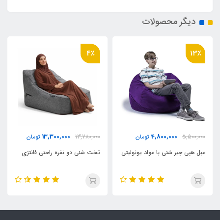
دیگر محصولات
4٪
13٪
13,300,000
4,800,000
5,500,000
تومان
13,780,000
تومان
مبل هپی چیر شنی با مواد یونولیتی
تخت شنی دو نفره راحتی فانتزی