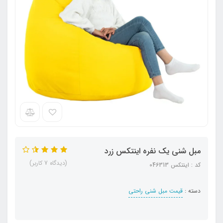
مبل شنی یک نفره اینتکس زرد
(دیدگاه 7 کاربر)
کد : اینتکس 04۶313
دسته :
قیمت مبل شنی راحتی