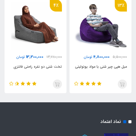
4٪
13٪
13,300,000
4,800,000
5,500,000
تومان
13,780,000
تومان
مبل هپی چیر شنی با مواد یونولیتی
تخت شنی دو نفره راحتی فانتزی
نماد اعتماد