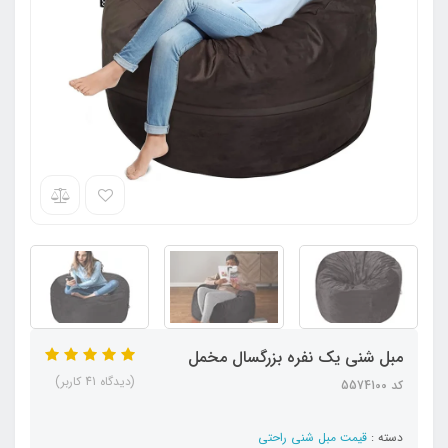
مبل شنی یک نفره بزرگسال مخمل
(دیدگاه 41 کاربر)
کد 5574100
دسته :
قیمت مبل شنی راحتی