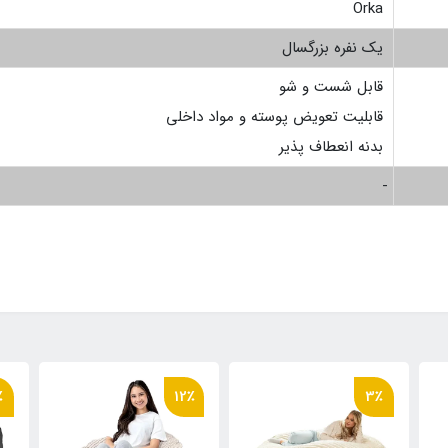
Orka
یک نفره بزرگسال
قابل شست و شو
قابلیت تعویض پوسته و مواد داخلی
بدنه انعطاف پذیر
-
٪
12٪
3٪