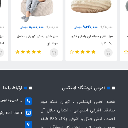
8,000,000
9,420,000
9,710,000
تومان
9,000,000
تومان
,000
مبل شنی حوله ای راحتی تدی
مبل شنی راحتی کبریتی مخمل
مبل
یک نفره
حوله ای
است
آدرس فروشگاه اینتکس
ارتباط با ما
02144282600
شعبه اصلی اینتکس ، تهران فلکه دوم
صادقیه اشرفی اصفهانی ، ابتدای جلال آل
t@gmail.com
احمد ، نبش جلال و اشرفی پلاک 465 طبقه
سوم ، واحد ۹ ، ساعات کار فروشگاه : ۱۰