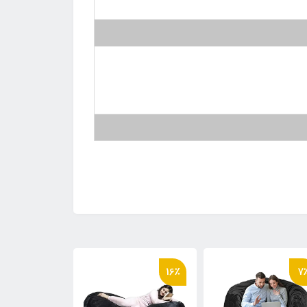
5٪
16٪
7