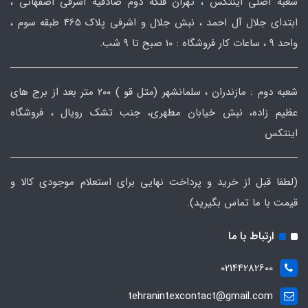
شعبه اصلی اینتکس ، تهران فلکه دوم صادقیه اشرفی اصفهانی ،
ابتدای جلال آل احمد ، نبش جلال و اشرفی پلاک 465 طبقه سوم ،
واحد ۹ ، ساعات کار فروشگاه : ۱۰ صبح تا ۹ شب.
شعبه دوم : مازندران ، سلمانشهر (متل قو ) ۲۰۰ متر بعد از برج های
عظیم زاده، نبش خیابان مطهری، جنب تشک رویال ، فروشگاه
اینتکس
(لطفا قبل از خرید و پرداخت نهایی برای استعلام موجودی کالا و
قیمت با ما تماس بگیرید).
ارتباط با ما
02144282600
tehranintexcontact@gmail.com