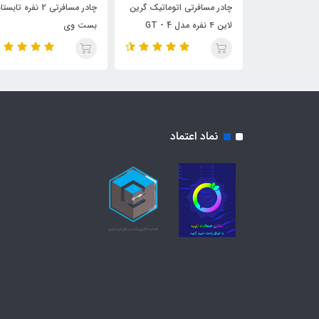
0
13,450,000
تومان
چادر مسافرتی اتوماتیک گرین
چادر مسافرتی 2 نفره تابستانی
چ
لاین ۴ نفره مدل GT - 4
بست وی
نماد اعتماد