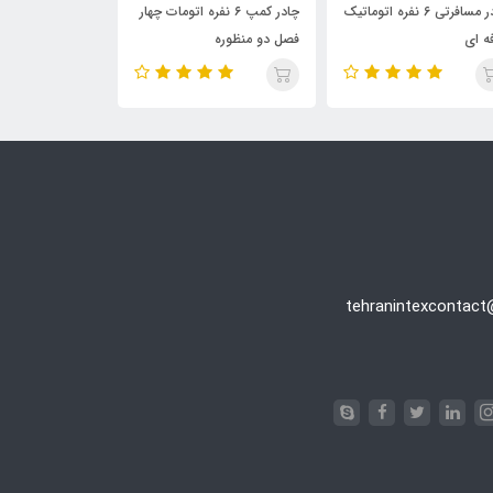
چادر مسافرتی 6 نفره اتوماتیک
چادر کمپ ۶ نفره اتومات چهار
چادر مسافرتی هیسکا مدل
فصل دو منظوره
H30 ظرفیت ۸ نفر
tehranintexcontac