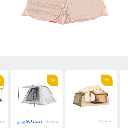
4٪
8٪
3٪
88,000,00
000
14,800,000
16,000,000
تومان
30,000,000