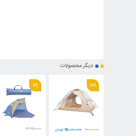
دیگر محصولات
7٪
17٪
0
14,450,000
15,000,000
ومان
18,000,000
تومان