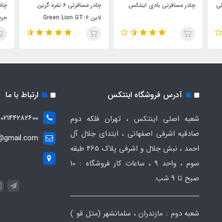
86,000,00
تومان
ادر مسافرتی بادی اینتکس
چادر مسافرتی ۶ نفره گرین
لاین Green Lion GT-6
حرفه ای
آدرس فروشگاه اینتکس
ارتباط با ما
02144282600
شعبه اصلی اینتکس ، تهران فلکه دوم
صادقیه اشرفی اصفهانی ، ابتدای جلال آل
t@gmail.com
احمد ، نبش جلال و اشرفی پلاک 465 طبقه
سوم ، واحد ۹ ، ساعات کار فروشگاه : ۱۰
صبح تا ۹ شب.
شعبه دوم : مازندران ، سلمانشهر (متل قو )